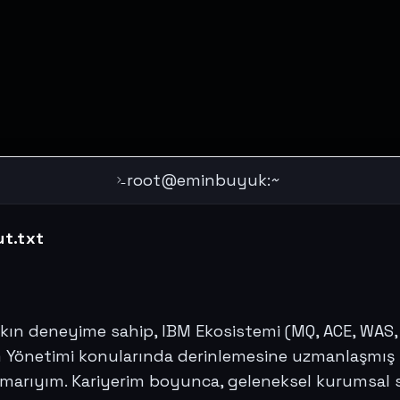
root
@eminbuyuk
:~
ut.txt
şkın deneyime sahip, IBM Ekosistemi (MQ, ACE, WAS, 
Yönetimi konularında derinlemesine uzmanlaşmış b
marıyım. Kariyerim boyunca, geleneksel kurumsal s