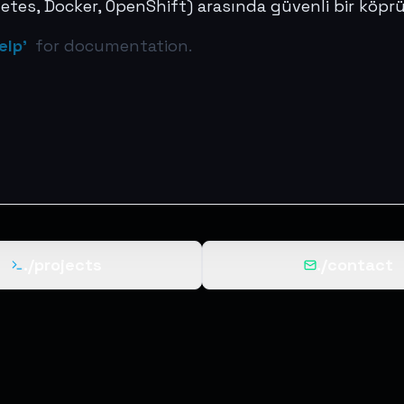
netes, Docker, OpenShift) arasında güvenli bir köp
elp'
 for documentation.
./projects
./contact