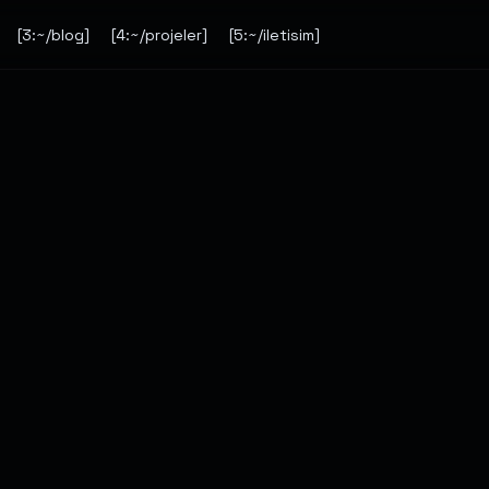
e Architect
[
3
:
~/blog
]
[
4
:
~/projeler
]
[
5
:
~/iletisim
]