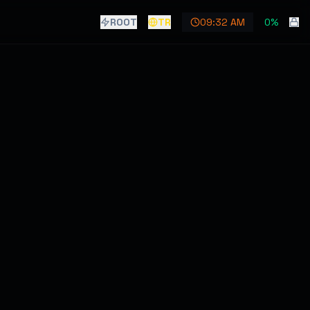
ROOT
TR
09:32 AM
0
%