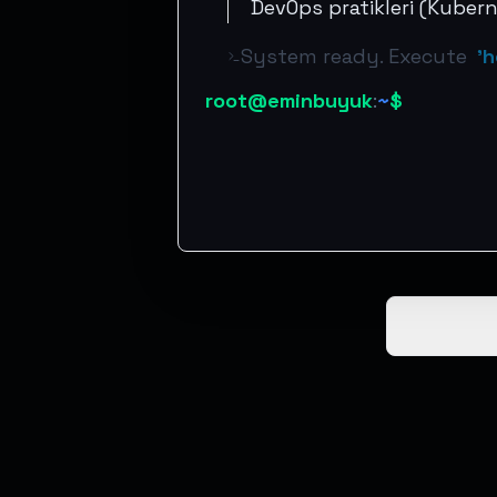
DevOps pratikleri (Kuber
System ready. Execute 
'h
root
@eminbuyuk
:
~
$