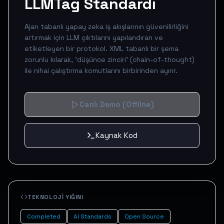
LLMTag Standardı
Ajan tabanlı yapay zeka iş akışlarının güvenilirliğini
artırmak için LLM çıktılarını yapılandıran ve
etiketleyen bir protokol. XML tabanlı bir şema
zorunlu kılarak, 'düşünce zinciri' (chain-of-thought)
ile nihai çalıştırma komutlarını birbirinden ayırır.
Canlı Demo
(Offline)
Kaynak Kod
TEKNOLOJI YIĞINI
Completed
AI Standards
Open Source