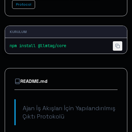
Protocol
KURULUM
npm install @llmtag/core
README.md
Ajan İş Akışları İçin Yapılandırılmış
Çıktı Protokolü