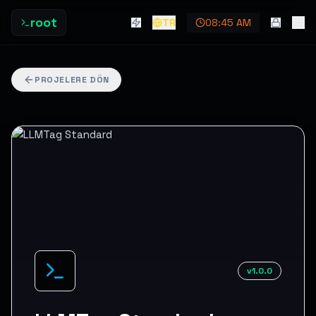
root
TR
08:45 AM
PROJELERE DÖN
v1.0.0