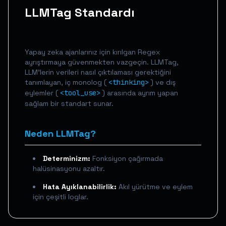
LLMTag Standardı
Yapay zeka ajanlarınız için kırılgan Regex
ayrıştırmaya güvenmekten vazgeçin. LLMTag,
LLM'lerin verileri nasıl çıktılaması gerektiğini
tanımlayan, iç monolog (
<thinking>
) ve dış
eylemler (
<tool_use>
) arasında ayrım yapan
sağlam bir standart sunar.
Neden LLMTag?
Determinizm:
Fonksiyon çağırmada
halüsinasyonu azaltır.
Hata Ayıklanabilirlik:
Akıl yürütme ve eylem
için çeşitli loglar.