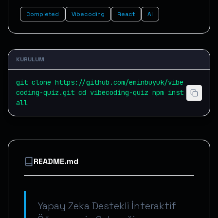
Completed
Vibecoding
React
AI
KURULUM
git clone https://github.com/eminbuyuk/vibe
coding-quiz.git cd vibecoding-quiz npm inst
all
README.md
Yapay Zeka Destekli İnteraktif