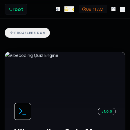
root
TR
08:11 AM
PROJELERE DÖN
v1.0.0